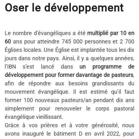
Oser le développement
Le nombre d’évangéliques a été
multiplié par 10 en
60
ans pour atteindre
745
000 personnes et 2
7
00
Églises locales. Une Église est implantée tous les dix
jours dans notre pays. Ainsi, il y a quelques années,
l’IBN s’est lancé dans
un programme de
développement pour
former davantage de pasteurs
,
afin de
répondre aux besoins grandissant
s du
mouvement évangélique
. Il est estimé qu’il faut
former
1
00
n
o
u
v
e
a
u
x
pa
s
t
e
u
r
s
/
an
p
e
n
da
n
t
d
i
x
a
n
s
s
i
m
p
l
e
m
e
n
t
po
u
r
renouveler
le
corps
pastoral
évangélique
vieillissant.
Grâce à vos prières et à votre générosité,
nous
avons inauguré
le bâtiment D en avril 2022, pour