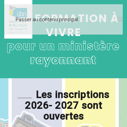
Une
FORMATION À
Passer au contenu principal
VIVRE
pour un ministère
rayonnant
Les inscriptions
2026- 2027 sont
ouvertes