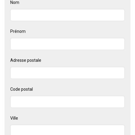
Leave
Nom
this
field
blank
Prénom
Adresse postale
Code postal
Ville