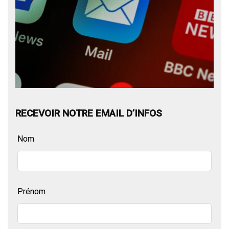
RECEVOIR NOTRE EMAIL D’INFOS
Leave
Nom
this
field
blank
Prénom