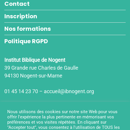
Contact
Inscription
Nos formations
Politique RGPD
Institut Biblique de Nogent
39 Grande rue Charles de Gaulle
94130 Nogent-sur-Marne
01 45 14 23 70 – accueil@ibnogent.org
Horaires d'ouvertures
Nous utilisons des cookies sur notre site Web pour vous
lun-jeu : 9h15-12h15/14h00-18h00
offrir l'expérience la plus pertinente en mémorisant vos
ven : 9h15-12h15/14h00-17h00
préférences et vos visites répétées. En cliquant sur
"Accepter tout", vous consentez à l'utilisation de TOUS les