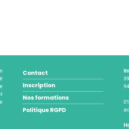
un
In
Contact
é
39
Inscription
re
94
et
Nos formations
re
01
Politique RGPD
ac
Ho