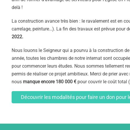
delà !
La construction avance très bien :
le ravalement est en cour
carrelage, peinture…). La fin des travaux est prévu
e
pour
d
2022.
Nous louons le Seigneur
qui a pourvu à
la construction d
année, tou
te
s les chambres de notre internat sont occupé
pour commencer leurs études.
Nous
sommes tellement rec
permi
s
de réaliser ce
projet
ambitieux. Merci de prier avec
nous
manque encore 180 000 €
pour couvrir le coût total
Découvrir les modalités pour faire un don pour 