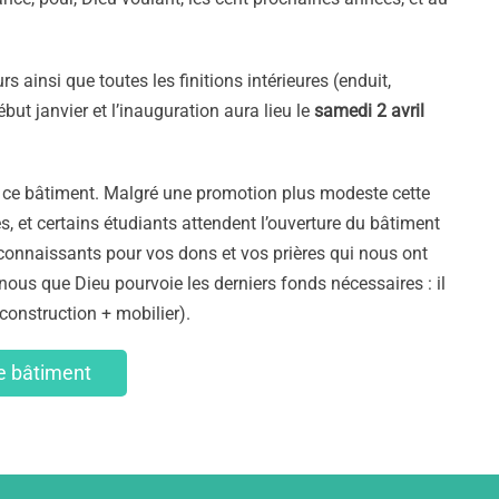
s ainsi que toutes les finitions intérieur
e
s (enduit,
ébut janvier
et l’inauguration
aura lieu
le
samedi 2 avril
e
ce bâtiment.
Malgré
une
promo
tion
plus
modeste
cette
e
s, et certains étudiants attendent l’ouverture du bâtiment
onnaissants pour vos dons et vos prières
qui nous ont
 nous que Dieu pourvoi
e
les derniers fonds nécessaires : il
(construction + mobilier).
le bâtiment