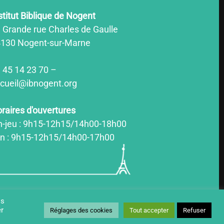
stitut Biblique de Nogent
 Grande rue Charles de Gaulle
130 Nogent-sur-Marne
 45 14 23 70 –
cueil@ibnogent.org
raires d'ouvertures
n-jeu : 9h15-12h15/14h00-18h00
n : 9h15-12h15/14h00-17h00
os
mentions légales
er
Réglages des cookies
Tout accepter
Refuser