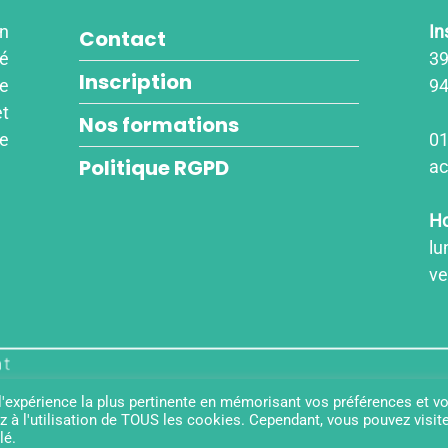
un
In
Contact
é
39
Inscription
re
94
et
Nos formations
re
01
Politique RGPD
ac
Ho
lu
ve
 l'expérience la plus pertinente en mémorisant vos préférences et v
z à l'utilisation de TOUS les cookies. Cependant, vous pouvez visit
lé.