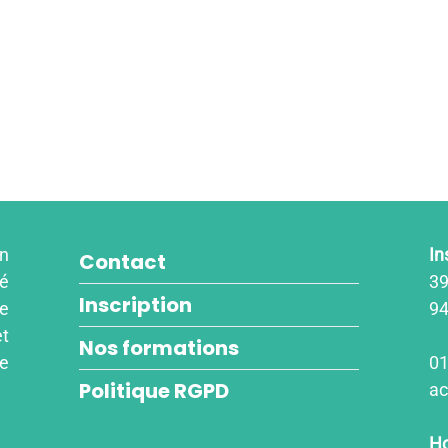
un
In
Contact
é
39
Inscription
re
94
et
Nos formations
re
01
Politique RGPD
ac
Ho