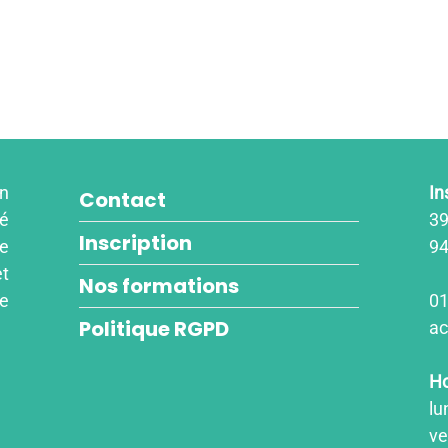
un
In
Contact
é
39
Inscription
re
94
et
Nos formations
re
01
Politique RGPD
ac
Ho
lu
ve